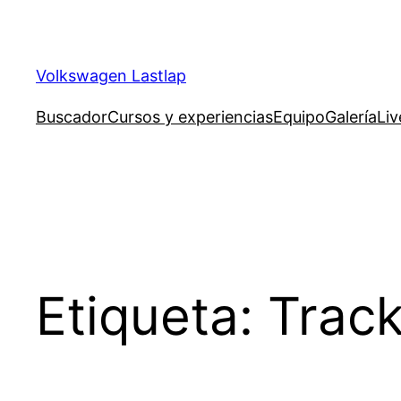
Saltar
al
contenido
Volkswagen Lastlap
Buscador
Cursos y experiencias
Equipo
Galería
Liv
Etiqueta:
Track