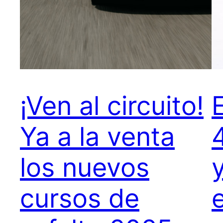
¡Ven al circuito!
Ya a la venta
los nuevos
cursos de