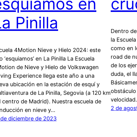
esquiamos en
cru
a Pinilla
Dentro de
la Escuela
como en l
cuela 4Motion Nieve y Hielo 2024: este
road de n
o ‘esquiamos’ en La Pinilla La Escuela
de los eje
otion de Nieve y Hielo de Volkswagen
duda, el l
iving Experience llega este año a una
Básicamen
eva ubicación en la estación de esquí y
obstáculo
ltiaventura de La Pinilla, Segovia (a 120 km
velocidad
l centro de Madrid). Nuestra escuela de
2 de agos
nducción en nieve y…
 de diciembre de 2023