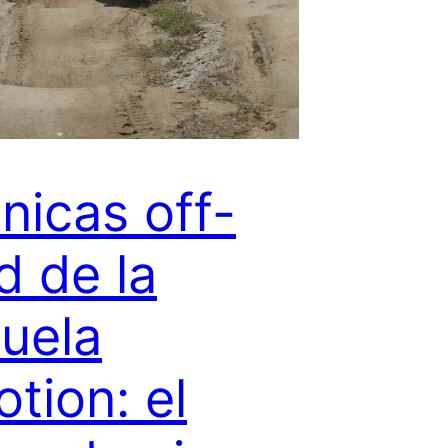
nicas off-
d de la
uela
tion: el