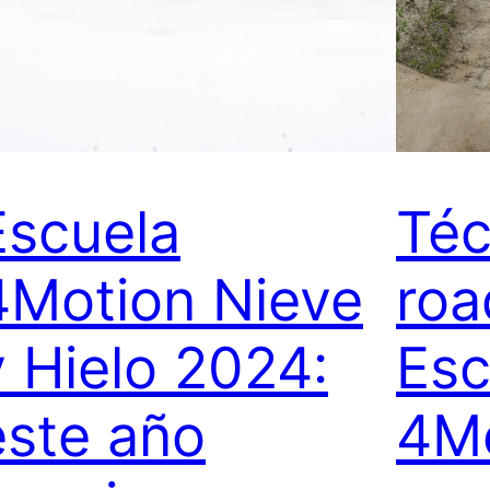
Escuela
Téc
4Motion Nieve
roa
y Hielo 2024:
Esc
este año
4Mo