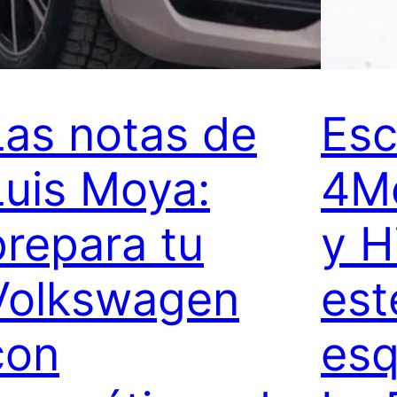
Las notas de
Esc
Luis Moya:
4Mo
prepara tu
y H
Volkswagen
est
con
esq