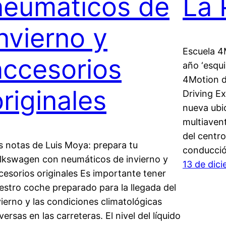
neumáticos de
La P
invierno y
Escuela 4
accesorios
año ‘esqui
4Motion d
originales
Driving Ex
nueva ubic
multiavent
del centr
s notas de Luis Moya: prepara tu
conducció
lkswagen con neumáticos de invierno y
13 de dic
cesorios originales Es importante tener
estro coche preparado para la llegada del
vierno y las condiciones climatológicas
versas en las carreteras. El nivel del líquido