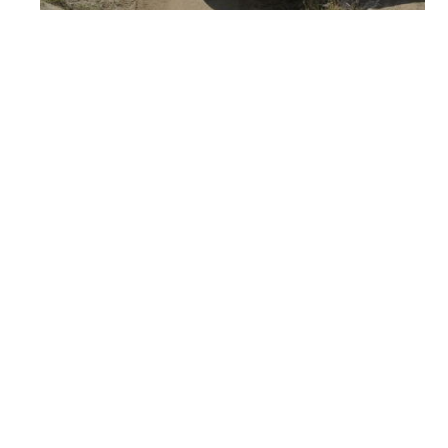
Técnicas off-
road de la
Escuela