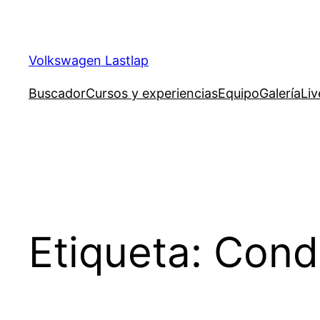
Saltar
al
contenido
Volkswagen Lastlap
Buscador
Cursos y experiencias
Equipo
Galería
Liv
Etiqueta:
Cond