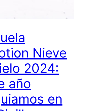
uela
tion Nieve
ielo 2024:
e año
uiamos en